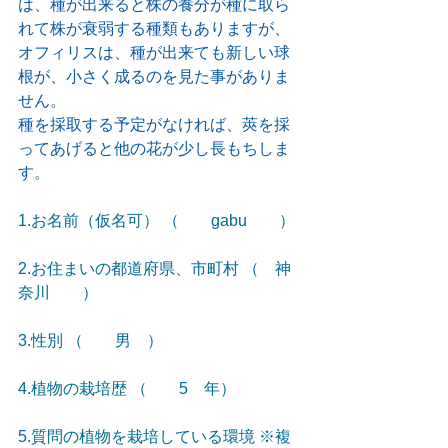
は、種が出来ると株の養分が種に取ら
れて株が衰弱する種類もありますが、
オフィリスは、種が出来ても新しい球
根が、小さく成るのを見た事がありま
せん。
種を採取する予定がなければ、莢を採
ってあげると他の花が少し長もちしま
す。
1.お名前（仮名可） （　　gabu　　）
2.お住まいの都道府県、市町村 （　神
奈川　　）
3.性別 （　　男　）
4.植物の栽培歴 （　　5　年）
5.質問の植物を栽培している環境 ※複