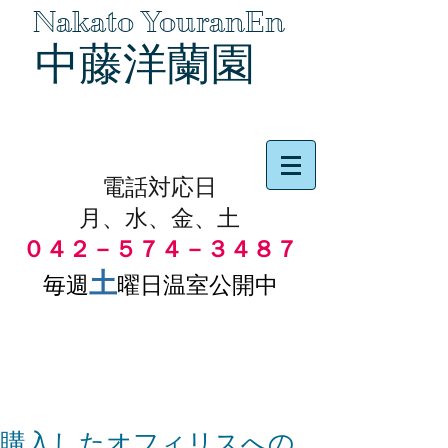
Nakato YouranEn
中藤洋蘭園
品物の代引き手数料無料
電話対応日
月、水、金、土
０４２－５７４－３４８７
土
毎週
曜日温室公開中
購入したオフィリスへの