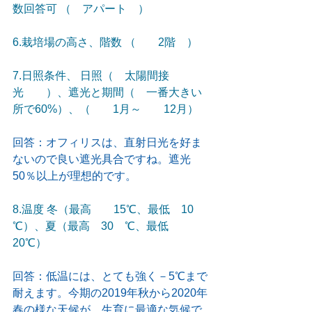
数回答可 （　アパート　）
6.栽培場の高さ、階数 （　　2階　）
7.日照条件、 日照（　太陽間接
光　　）、遮光と期間（　一番大きい
所で60%）、（　　1月～　　12月）
回答：オフィリスは、直射日光を好ま
ないので良い遮光具合ですね。遮光
50％以上が理想的です。
8.温度 冬（最高　　15℃、最低　10　
℃）、夏（最高　30　℃、最低　　
20℃）
回答：低温には、とても強く－5℃まで
耐えます。今期の2019年秋から2020年
春の様な天候が、生育に最適な気候で