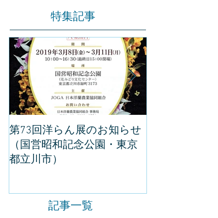
特集記事
第73回洋らん展のお知らせ
世界らん展の
（国営昭和記念公園・東京
してきました
都立川市）
記事一覧