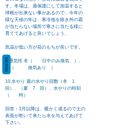
す。冬場は、過保護にして加温すると
球根が出来ない事があるので、今年の
様な天候の年は、寒冷地を除き外の霜
が当たらない場所で寒さに当たる様に
育ててあげると良いでしょう。
気温が低い方が花のもちが良いです。
REVIEWS
9.通気性 冬（　　日中のみ換気　）、
夏（　　　換気あり　）
10.水やり 週の水やり回数（冬　1　
回）、（夏　7　回）、水やりの時刻
（　　時）
回答：3月以降は、暖かく成るので土の
表面が乾いて来たら水を与えてあげて
下さい。