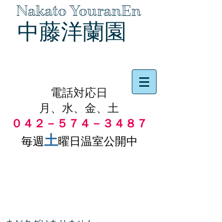
Nakato YouranEn
中藤洋蘭園
品物の代引き手数料無料
電話対応日
月、水、金、土
０４２－５７４－３４８７
土
毎週
曜日温室公開中