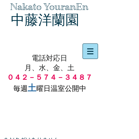
Nakato YouranEn
中藤洋蘭園
品物の代引き手数料無料
電話対応日
月、水、金、土
０４２－５７４－３４８７
土
毎週
曜日温室公開中