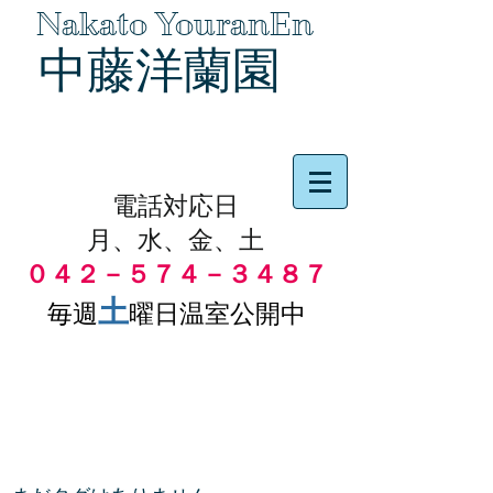
Nakato YouranEn
中藤洋蘭園
品物の代引き手数料無料
電話対応日
月、水、金、土
０４２－５７４－３４８７
土
毎週
曜日温室公開中