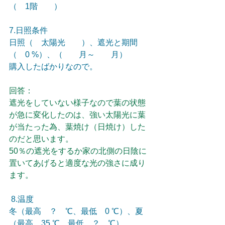
（　1階　　）
7.日照条件　　
日照（　太陽光　　）、遮光と期間
（　0 %）、（　　月～　　月）
購入したばかりなので。
回答：
遮光をしていない様子なので葉の状態
が急に変化したのは、強い太陽光に葉
が当たった為、葉焼け（日焼け）した
のだと思います。
50％の遮光をするか家の北側の日陰に
置いてあげると適度な光の強さに成り
ます。
 8.温度
冬（最高　？　℃、最低　0 ℃）、夏
（最高　35 ℃、最低　？　℃）