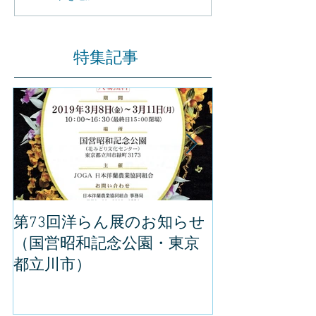
特集記事
第73回洋らん展のお知らせ
世界らん展の
（国営昭和記念公園・東京
してきました
都立川市）