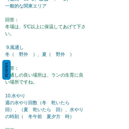
一般的な関東エリア
回答：
冬場は、5℃以上に保温してあげて下さ
い。
 9.風通し
冬（　野外　）、夏（　野外　）
REVIEWS
回答：
風通しの良い場所は、ランの生育に良
い場所ですね。
10.水やり
週の水やり回数（冬　乾いたら　
回）、（夏　乾いたら　回）、水やり
の時刻（　冬午前　夏夕方　時）