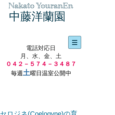
Nakato YouranEn
中藤洋蘭園
品物の代引き手数料無料
電話対応日
月、水、金、土
０４２－５７４－３４８７
土
毎週
曜日温室公開中
セロジネ(Coelogyne)の育