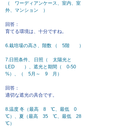
（　ワーディアンケース、室内、室
外、マンション　）
回答：
育てる環境は、十分ですね。
6.栽培場の高さ、階数 （　5階　　）
7.日照条件、 日照（　太陽光と
LED　　）、遮光と期間（　0-50　
%）、（　5月～　9　月）
回答：
適切な遮光の具合です。
8.温度 冬（最高　8　℃、最低　0　
℃）、夏（最高　35　℃、最低　28　
℃）