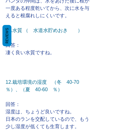
バンダの仲間は、水をあげた後に根が
一度ある程度乾いてから、次に水を与
えると根腐れしにくいです。
REVIEWS
11.水質 （　水道水貯めおき　　） 
回答：
凄く良い水質ですね。
12.栽培環境の湿度　（冬　40-70　
％）、（夏　40-60　％）
回答：
湿度は、ちょうど良いですね。
日本のランを交配しているので、もう
少し湿度が低くても生育します。