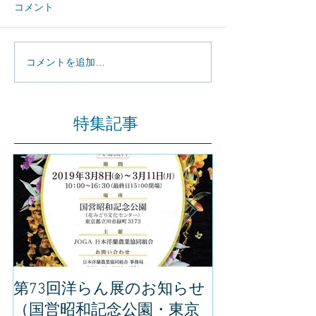
コメント
コメントを追加…
特集記事
第73回洋らん展のお知らせ
世界らん展の
（国営昭和記念公園・東京
してきました