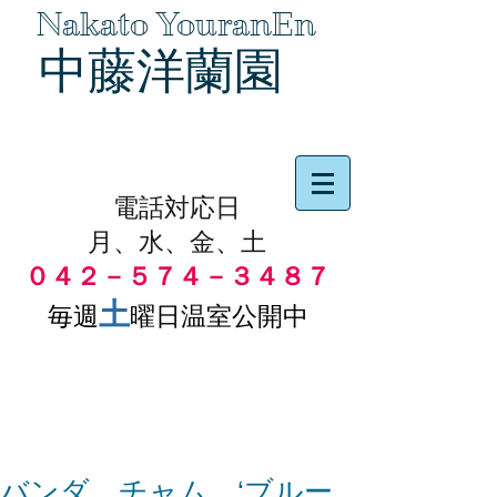
Nakato YouranEn
中藤洋蘭園
品物の代引き手数料無料
電話対応日
月、水、金、土
０４２－５７４－３４８７
土
毎週
曜日温室公開中
バンダ チャム ‘ブルー