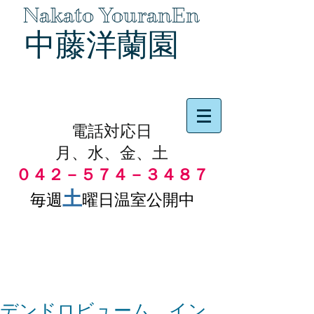
Nakato YouranEn
中藤洋蘭園
品物の代引き手数料無料
電話対応日
月、水、金、土
０４２－５７４－３４８７
土
毎週
曜日温室公開中
デンドロビューム イン