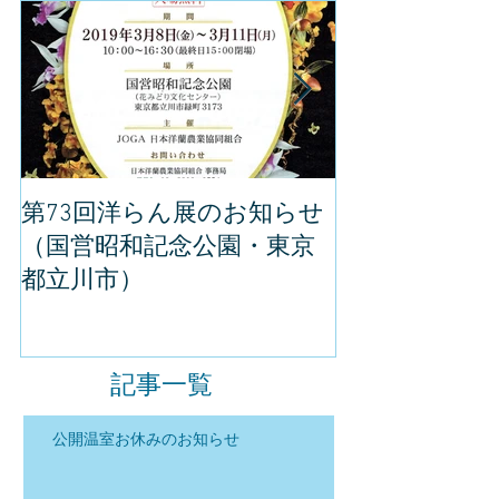
第73回洋らん展のお知らせ
世界らん展の
（国営昭和記念公園・東京
してきました
都立川市）
記事一覧
公開温室お休みのお知らせ