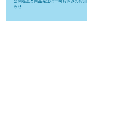
公開温室と商品発送の一時お休みのお知
らせ
出店のお知らせ
イベント開催のお知らせ
アングレカム・ゲルミニアナム
アルバの栽培質問