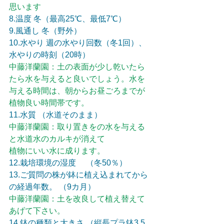
思います
8.温度 冬（最高25℃、最低7℃）
9.風通し 冬（野外）
10.水やり 週の水やり回数（冬1回）、
水やりの時刻（20時）
中藤洋蘭園：土の表面が少し乾いたら
たら水を与えると良いでしょう。水を
与える時間は、朝からお昼ごろまでが
植物良い時間帯です。
11.水質 （水道そのまま）
中藤洋蘭園：取り置きをの水を与える
と水道水のカルキが消えて
植物にいい水に成ります。
12.栽培環境の湿度　 （冬50％）
13.ご質問の株が鉢に植え込まれてから
の経過年数。 （9カ月）
中藤洋蘭園：土を改良して植え替えて
あげて下さい。
14.鉢の種類と大きさ （縦長プラ鉢3.5