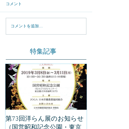
コメント
コメントを追加…
特集記事
第73回洋らん展のお知らせ
世界らん展の
（国営昭和記念公園・東京
してきました