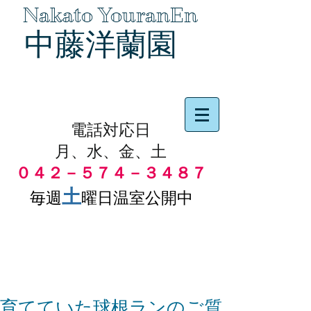
Nakato YouranEn
中藤洋蘭園
品物の代引き手数料無料
電話対応日
月、水、金、土
０４２－５７４－３４８７
土
毎週
曜日温室公開中
育てていた球根ランのご質