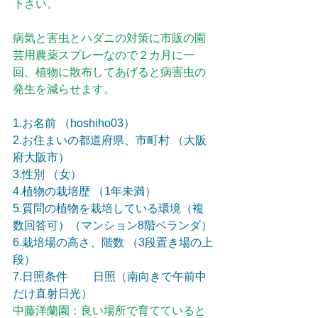
下さい。
病気と害虫とハダニの対策に市販の園
芸用農薬スプレーなので２カ月に一
回、植物に散布してあげると病害虫の
発生を減らせます。
1.お名前 （hoshiho03）
2.お住まいの都道府県、市町村 （大阪
府大阪市）
3.性別 （女）
4.植物の栽培歴 （1年未満）
5.質問の植物を栽培している環境（複
数回答可）（マンション8階ベランダ）
6.栽培場の高さ、階数 （3段置き場の上
段）
7.日照条件　　 日照（南向きで午前中
だけ直射日光）
中藤洋蘭園：良い場所で育てていると