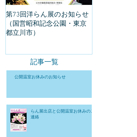
第73回洋らん展のお知らせ
世界らん展の
（国営昭和記念公園・東京
してきました
都立川市）
記事一覧
公開温室お休みのお知らせ
らん展出店と公開温室お休みのご
連絡