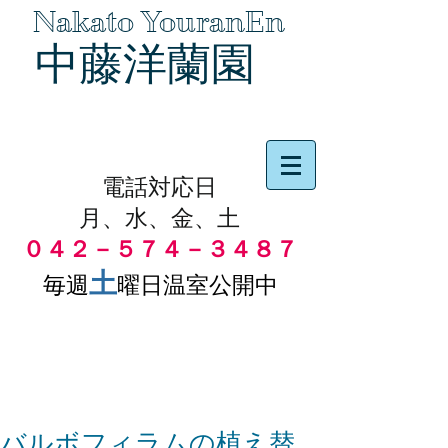
Nakato YouranEn
中藤洋蘭園
品物の代引き手数料無料
電話対応日
月、水、金、土
０４２－５７４－３４８７
土
毎週
曜日温室公開中
バルボフィラムの植え替