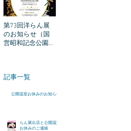
第73回洋らん展
世界らん展の説明
世界ら
のお知らせ（国
会に参加してき
賞201
営昭和記念公園・
ました。
所が決
東京都立川市）
た！
記事一覧
公開温室お休みのお知らせ
らん展出店と公開温室
お休みのご連絡