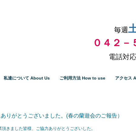
品物の代引き手数料無料
毎週
０４２－
電話対応
私達について About Us
ご利用方法 How to use
アクセス A
ありがとうございました。(春の蘭遊会のご報告）
票頂きました皆様、ご協力ありがとうございした。