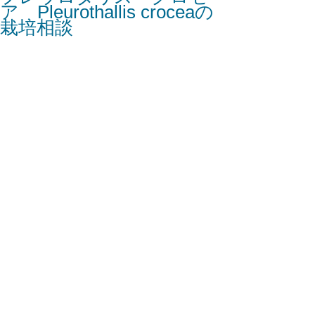
ア Pleurothallis croceaの
栽培相談