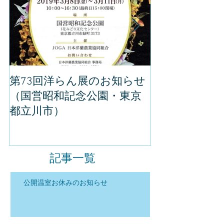
第73回洋らん展のお知らせ
世界らん展の
（国営昭和記念公園・東京
してきました
都立川市）
記事一覧
公開温室お休みのお知らせ