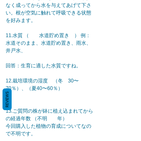
なく成ってから水を与えてあげて下さ
い。根が空気に触れて呼吸できる状態
を好みます。
11.水質 （　　水道貯め置き　） 例：
水道そのまま、水道貯め置き、雨水、
井戸水、
回答：生育に適した水質ですね。
12.栽培環境の湿度　（冬　30〜
70％）、（夏40〜60％）
REVIEWS
13.ご質問の株が鉢に植え込まれてから
の経過年数 （不明　　年） 
今回購入した植物の育成についてなの
で不明です。 