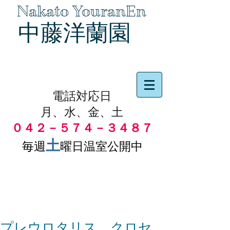
Nakato YouranEn
中藤洋蘭園
品物の代引き手数料無料
電話対応日
月、水、金、土
０４２－５７４－３４８７
土
毎週
曜日温室公開中
プレウロタリス クロセ