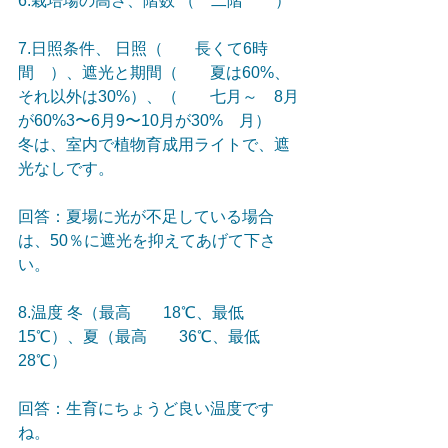
6.栽培場の高さ、階数 （　二階　　） 
7.日照条件、 日照（　　長くて6時
間　）、遮光と期間（　　夏は60%、
それ以外は30%）、（　　七月～　8月
が60%3〜6月9〜10月が30%　月）
冬は、室内で植物育成用ライトで、遮
光なしです。
回答：夏場に光が不足している場合
は、50％に遮光を抑えてあげて下さ
い。
8.温度 冬（最高　　18℃、最低　　
15℃）、夏（最高　　36℃、最低　　
28℃） 
回答：生育にちょうど良い温度です
ね。