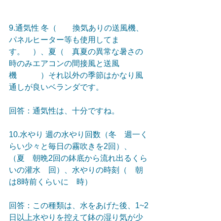
9.通気性 冬（　　換気ありの送風機、
パネルヒーター等も使用してま
す。　）、夏（　真夏の異常な暑さの
時のみエアコンの間接風と送風
機　　　）それ以外の季節はかなり風
通しが良いベランダです。
回答：通気性は、十分ですね。
10.水やり 週の水やり回数（冬　週一く
らい少々と毎日の霧吹きを2回）、
（夏　朝晩2回の鉢底から流れ出るくら
いの灌水　回）、水やりの時刻（　朝
は8時前くらいに　時） 
回答：この種類は、水をあげた後、1~2
日以上水やりを控えて鉢の湿り気が少