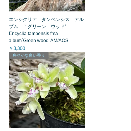
エンシクリア タンペンシス アル
ブム ｀グリーン ウッド’
Encyclia tampensis fma
album`Green wood' AM/AOS
価格
￥3,300
爽やかな良い香り