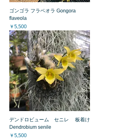
ゴンゴラ フラベオラ Gongora
flaveola
価格
￥5,500
デンドロビューム セニレ 板着け
Dendrobium senile
価格
￥5,500