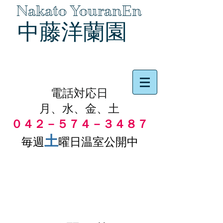
Nakato YouranEn
中藤洋蘭園
品物の代引き手数料無料
電話対応日
月、水、金、土
０４２－５７４－３４８７
土
毎週
曜日温室公開中