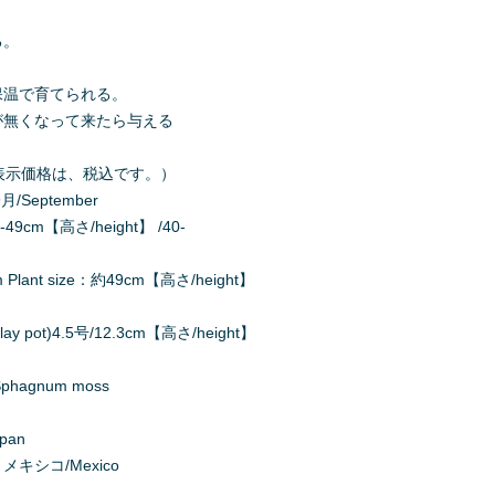
る。
保温で育てられる。
が無くなって来たら与える
000（表示価格は、税込です。）
月/September
49cm【高さ/height】 /40-
ant size：約49cm【高さ/height】
y pot)4.5号/12.3cm【高さ/height】
agnum moss
apan
、メキシコ/Mexico