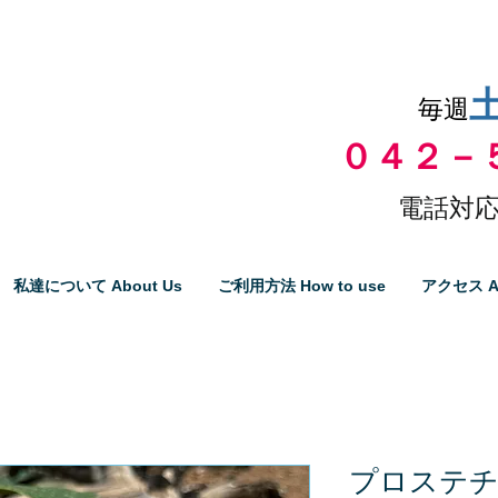
品物の代引き手数料無料
毎週
０４２－
電話対応
私達について About Us
ご利用方法 How to use
アクセス A
プロステ