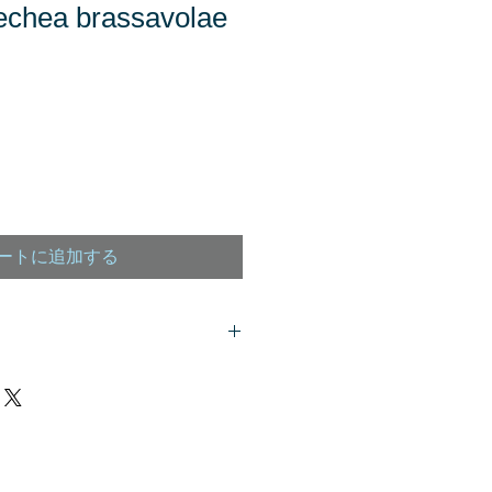
chea brassavolae
ートに追加する
客様は、
こちら
からご質問下さい。
、商品欄に掲載されます。