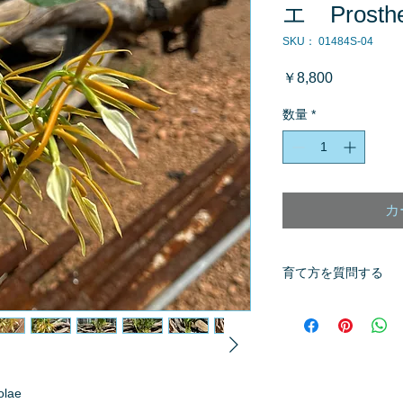
エ Prosthe
SKU： 01484S-04
価
￥8,800
格
数量
*
カ
育て方を質問する
商品へ質問があるお
※質問へのお返事は
olae