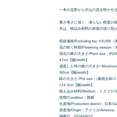
一本の花芽から沢山の花を咲かせ
暑さ寒さに強く、凍らない程度の
水は、植込み材料の表面の湿り気
税抜価格/Excluding tax:￥8,
花の咲く時期/Flowering season：9
現在の株の大きさ/Plant size：約43-
47cm【幅/width】
成長した時の株の大きさ/ Maximum Pl
/60cm【幅/width】
鉢の大きさ /Pot size：(素焼き鉢/Ｃla
×14.3cm【幅/width】
植え込み材料/Medium：ミズゴケ/Sph
状態/Condition：親株
生産地/Production district：日本/J
原産地/Origin：アメリカ/America
掲載日：2024/09/10