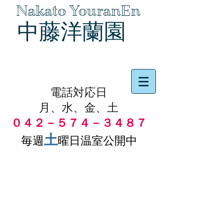
Nakato YouranEn
中藤洋蘭園
品物の代引き手数料無料
電話対応日
月、水、金、土
０４２－５７４－３４８７
土
毎週
曜日温室公開中