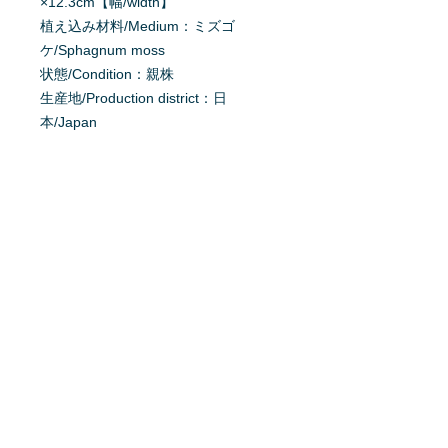
×12.3cm【幅/width】
植え込み材料/Medium：ミズゴ
ケ/Sphagnum moss
状態/Condition：親株
生産地/Production district：日
本/Japan
原産地/Origin：Brazil/ブラジル、
Peru/ペルー
掲載日：2024/11/17
育て方を質問する
商品へ質問があるお客様は、
こちら
か
らご質問下さい。
※質問へのお返事は、商品欄に掲載さ
れます。
特定商取引法に基ずく表記
利用規約
プライバシーポリシー