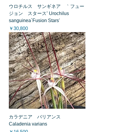
ウロチルス サンギネア ｀フュー
ジョン スタース’ Urochilus
sanguinea`Fusion Stars'
価格
￥30,800
カラデニア バリアンス
Caladenia varians
価格
￥16,500