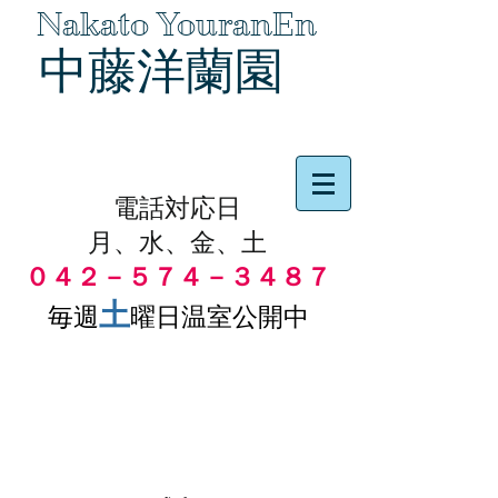
Nakato YouranEn
中藤洋蘭園
品物の代引き手数料無料
電話対応日
月、水、金、土
０４２－５７４－３４８７
土
毎週
曜日温室公開中