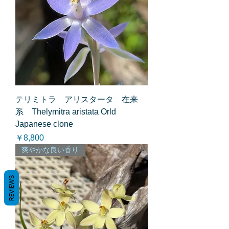
テリミトラ アリスタータ 在来
系 Thelymitra aristata Orld
Japanese clone
価格
￥8,800
爽やかな良い香り
REVIEWS