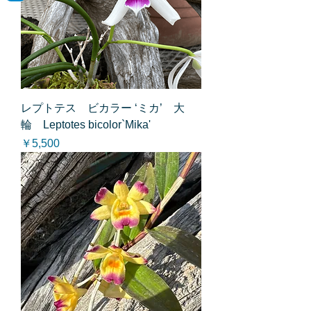
レプトテス ビカラー ‘ミカ’ 大
輪 Leptotes bicolor`Mika'
価格
￥5,500