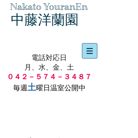
Nakato YouranEn
中藤洋蘭園
品物の代引き手数料無料
電話対応日
月、水、金、土
０４２－５７４－３４８７
土
毎週
曜日温室公開中