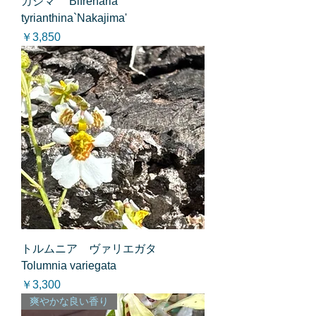
カジマ’ Bifrenaria
tyrianthina`Nakajima'
価格
￥3,850
トルムニア ヴァリエガタ
Tolumnia variegata
価格
￥3,300
爽やかな良い香り