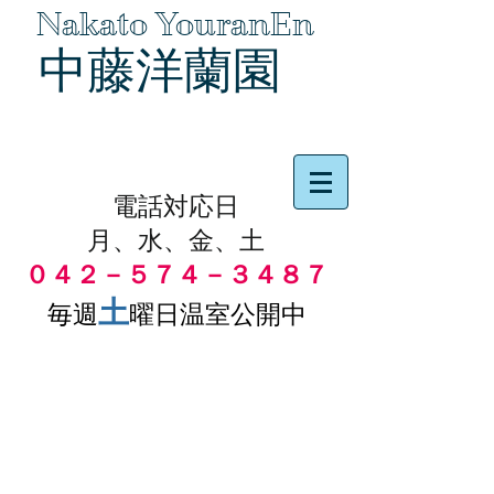
Nakato YouranEn
中藤洋蘭園
品物の代引き手数料無料
電話対応日
月、水、金、土
０４２－５７４－３４８７
土
毎週
曜日温室公開中