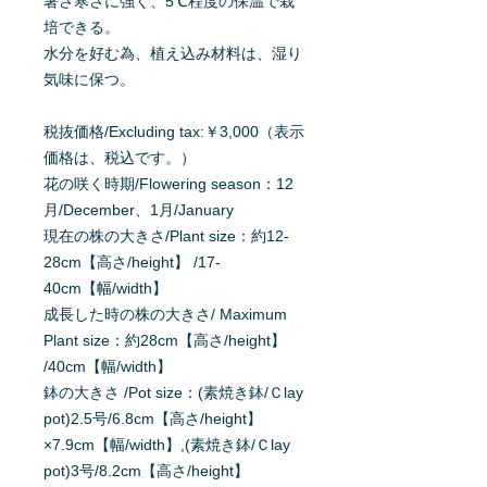
暑さ寒さに強く、5℃程度の保温で栽
培できる。
水分を好む為、植え込み材料は、湿り
気味に保つ。
税抜価格/Excluding tax:￥3,000（表示
価格は、税込です。）
花の咲く時期/Flowering season：12
月/December、1月/January
現在の株の大きさ/Plant size：約12-
28cm【高さ/height】 /17-
40cm【幅/width】
成長した時の株の大きさ/ Maximum
Plant size：約28cm【高さ/height】
/40cm【幅/width】
鉢の大きさ /Pot size：(素焼き鉢/Ｃlay
pot)2.5号/6.8cm【高さ/height】
×7.9cm【幅/width】,(素焼き鉢/Ｃlay
pot)3号/8.2cm【高さ/height】