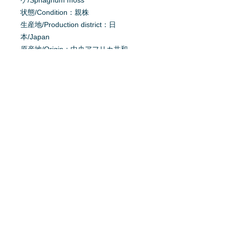
ケ/Sphagnum moss
状態/Condition：親株
生産地/Production district：日
本/Japan
原産地/Origin：中央アフリカ共和
国/Central African Republic
掲載日：2025/5/29
育て方を質問する
商品へ質問があるお客様は、
こちら
か
らご質問下さい。
※質問へのお返事は、商品欄に掲載さ
れます。
特定商取引法に基ずく表記
利用規約
プライバシーポリシー