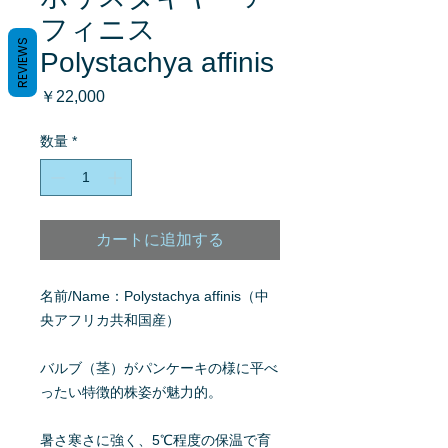
フィニス
REVIEWS
Polystachya affinis
価
￥22,000
格
数量
*
カートに追加する
名前/Name：Polystachya affinis（中
央アフリカ共和国産）
バルブ（茎）がパンケーキの様に平べ
ったい特徴的株姿が魅力的。
暑さ寒さに強く、5℃程度の保温で育