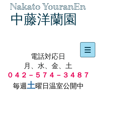
Nakato YouranEn
中藤洋蘭園
品物の代引き手数料無料
電話対応日
月、水、金、土
０４２－５７４－３４８７
土
毎週
曜日温室公開中