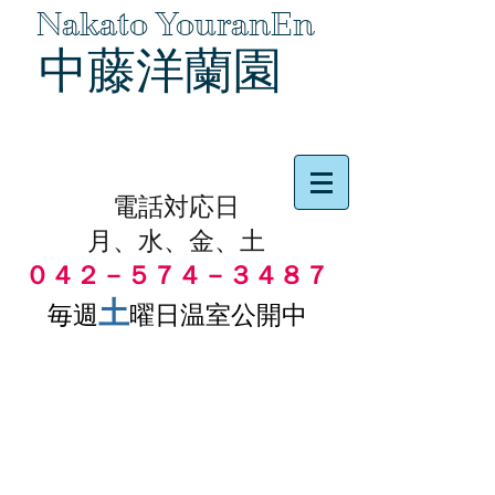
Nakato YouranEn
中藤洋蘭園
品物の代引き手数料無料
電話対応日
月、水、金、土
０４２－５７４－３４８７
土
毎週
曜日温室公開中