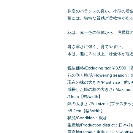
株姿のバランスの良い。小型の着
葉には、独特な質感ど柔軟性があ
花は、赤一色の個体から、虎模様
暑さ寒さに強く、育てやすい。
水は、週に３回以上、株全体が湿
税抜価格/Excluding tax:￥3,
花の咲く時期/Flowering season：9
現在の株の大きさ/Plant size：約5-6
成長した時の株の大きさ/ Maximum Pl
/15cm【幅/width】
鉢の大きさ /Pot size：(プラスチックの板
×8.2cm【幅/width】
状態/Condition：親株
生産地/Production district：日本/J
原産地/Origin：東南アジア/Southeast