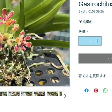
Gastrochilu
SKU： 01525E-2h
価
￥3,850
格
数量
*
カ
育て方を質問する
商品へ質問があるお
※質問へのお返事は