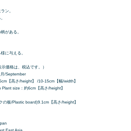
生ラン。
る。
の柄がある。
る様に与える。
500（表示価格は、税込です。）
月/September
cm【高さ/height】 /10-15cm【幅/width】
ant size：約6cm【高さ/height】
/Plastic board)9.1cm【高さ/height】
apan
 East Asia