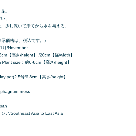
な花。
すい。
は、少し乾いて来てから水を与える。
000（表示価格は、税込です。）
1月/November
cm【高さ/height】 /20cm【幅/width】
ant size：約6-8cm【高さ/height】
y pot)2.5号/6.8cm【高さ/height】
agnum moss
apan
utheast Asia to East Asia