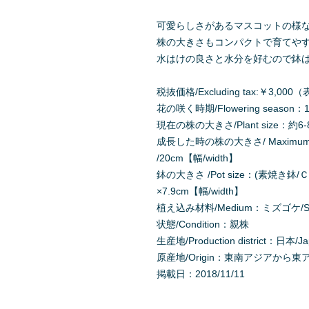
可愛らしさがあるマスコットの様
株の大きさもコンパクトで育てや
水はけの良さと水分を好むので鉢
税抜価格/Excluding tax:￥3,
花の咲く時期/Flowering season：1
現在の株の大きさ/Plant size：約6-8
成長した時の株の大きさ/ Maximum Pl
/20cm【幅/width】
鉢の大きさ /Pot size：(素焼き鉢/Ｃla
×7.9cm【幅/width】
植え込み材料/Medium：ミズゴケ/Sph
状態/Condition：親株
生産地/Production district：日本/J
原産地/Origin：東南アジアから東アジア/So
掲載日：2018/11/11