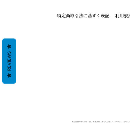
特定商取引法に基ずく表記
利用規
REVIEWS
東京国分寺市の洋ラン園、原種洋蘭、洋らん切花、インテリア、コチョウラン、