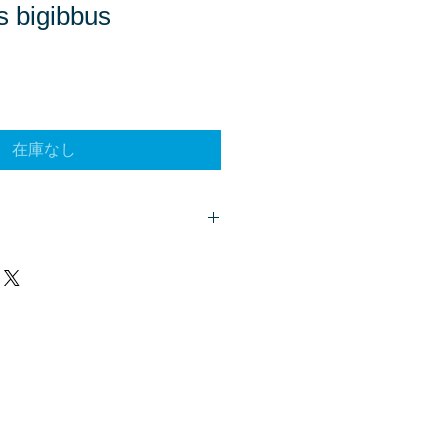
s bigibbus
在庫なし
客様は、
こちら
からご質問下さい。
、商品欄に掲載されます。