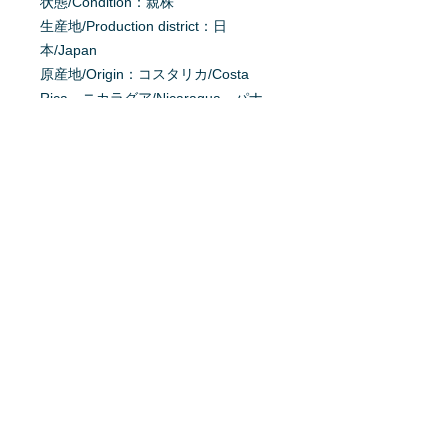
状態/Condition：親株
生産地/Production district：日
本/Japan
原産地/Origin：コスタリカ/Costa
Rica、ニカラグア/Nicaragua、パナ
マ/Panama
掲載日：2025/8/10
育て方を質問する
商品へ質問があるお客様は、
こちら
か
らご質問下さい。
※質問へのお返事は、商品欄に掲載さ
れます。
特定商取引法に基ずく表記
利用規約
プライバシーポリシー