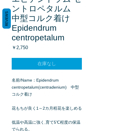
ントロペタルム
REVIEWS
中型コルク着け
Epidendrum
centropetalum
価
￥2,750
格
在庫なし
名前/Name：Epidendrum
centropetalum(centradenium) 中型
コルク着け
花もちが良く1～2カ月程花を楽しめる
低温や高温に強く,育て5℃程度の保温
でられる。