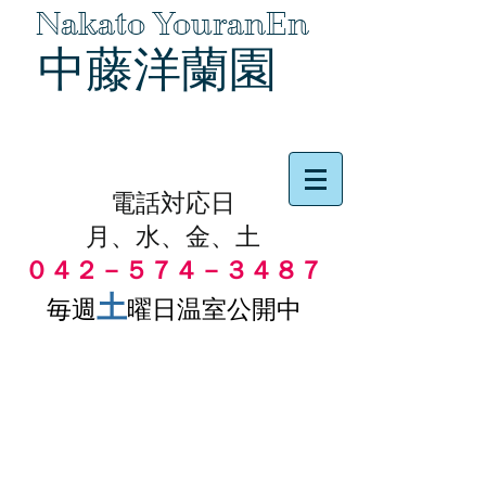
Nakato YouranEn
中藤洋蘭園
品物の代引き手数料無料
電話対応日
月、水、金、土
０４２－５７４－３４８７
土
毎週
曜日温室公開中