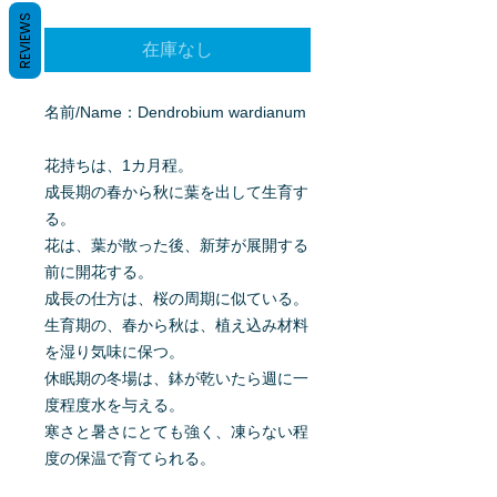
格
REVIEWS
在庫なし
名前/Name：Dendrobium wardianum
花持ちは、1カ月程。
成長期の春から秋に葉を出して生育す
る。
花は、葉が散った後、新芽が展開する
前に開花する。
成長の仕方は、桜の周期に似ている。
生育期の、春から秋は、植え込み材料
を湿り気味に保つ。
休眠期の冬場は、鉢が乾いたら週に一
度程度水を与える。
寒さと暑さにとても強く、凍らない程
度の保温で育てられる。