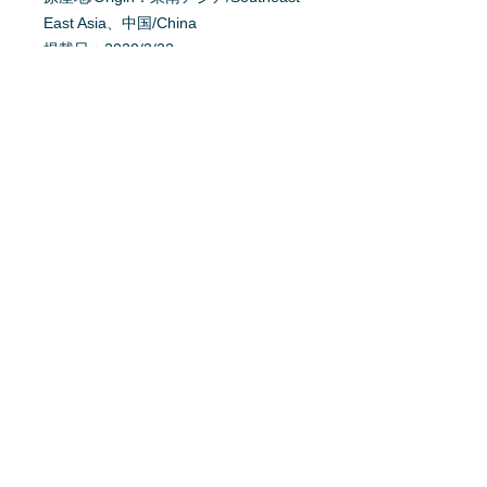
East Asia、中国/China
掲載日：2020/3/22
更新/Update：2023/03/27
育て方を質問する
商品へ質問があるお客様は、
こちら
か
らご質問下さい。
※質問へのお返事は、商品欄に掲載さ
れます。
特定商取引法に基ずく表記
利用規約
プライバシーポリシー
Home