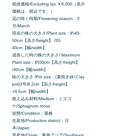
税抜価格/Excluding tax:￥8,000（表示
価格は、税込です。）
花の咲く時期/Flowering season：3
月/March
現在の株の大きさ/Plant size：約40-
50cm【高さ/height】 /20-
40cm【幅/width】
成長した時の株の大きさ/ Maximum
Plant size：約50cm【高さ/height】
/40cm【幅/width】
鉢の大きさ /Pot size：(素焼き鉢/Ｃlay
pot)3号/8.2cm【高さ/height】
×9.5cm【幅/width】
植え込み材料/Medium：ミズゴ
ケ/Sphagnum moss
状態/Condition：親株
生産地/Production district：日
本/Japan
原産地/Origin：東南アジア/Southeast