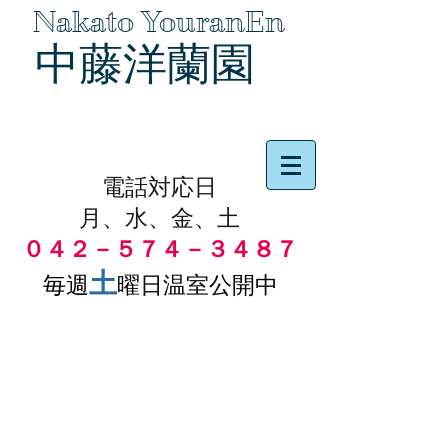
Nakato YouranEn
中藤洋蘭園
品物の代引き手数料無料
電話対応日
月、水、金、土
０４２－５７４－３４８７
土
毎週
曜日温室公開中