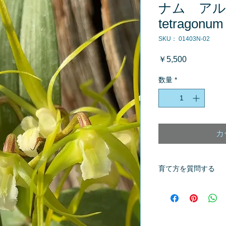
ナム アルブ
tetragonum 
SKU： 01403N-02
価
￥5,500
格
数量
*
カ
育て方を質問する
商品へ質問があるお
※質問へのお返事は