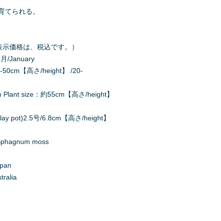
育てられる。
000（表示価格は、税込です。）
月/January
50cm【高さ/height】 /20-
ant size：約55cm【高さ/height】
y pot)2.5号/6.8cm【高さ/height】
agnum moss
apan
alia