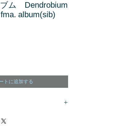
ム Dendrobium
fma. album(sib)
ートに追加する
客様は、
こちら
からご質問下さい。
、商品欄に掲載されます。