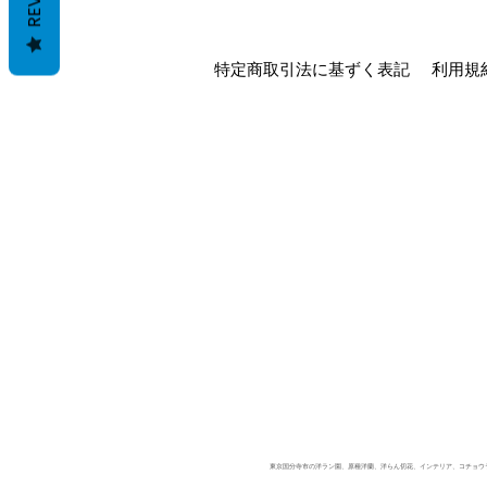
特定商取引法に基ずく表記
利用規
東京国分寺市の洋ラン園、原種洋蘭、洋らん切花、インテリア、コチョウラン、