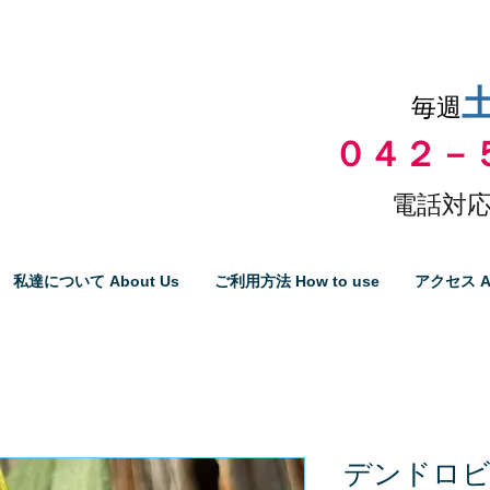
品物の代引き手数料無料
毎週
０４２－
電話対応
私達について About Us
ご利用方法 How to use
アクセス A
デンドロ