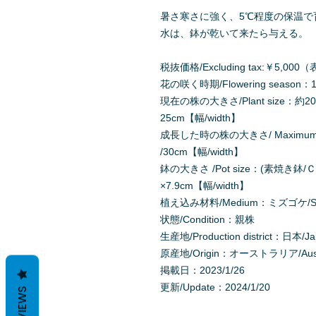
暑さ寒さに強く、5℃程度の保温で
水は、鉢が乾いて来たら与える。
税抜価格/Excluding tax:￥5,
花の咲く時期/Flowering season：1
現在の株の大きさ/Plant size：約20-
25cm【幅/width】
成長した時の株の大きさ/ Maximum Pl
/30cm【幅/width】
鉢の大きさ /Pot size：(素焼き鉢/Ｃla
×7.9cm【幅/width】
植え込み材料/Medium：ミズゴケ/Sph
状態/Condition：親株
生産地/Production district：日本/J
原産地/Origin：オーストラリア/Austr
掲載日：2023/1/26
更新/Update：2024/1/20
REVIEWS