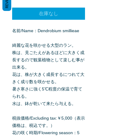
REVIEWS
格
在庫なし
名前/Name：Dendrobium smillieae
綺麗な花を咲かせる大型のラン。
株は、見ごたえがあるほどに大きく成
長するので観葉植物として楽しむ事が
出来る。
花は、株が大きく成長するにつれて大
きく成り数を咲かせる。
暑さ寒さに強く5℃程度の保温で育て
られる。
水は、鉢が乾いて来たら与える。
税抜価格/Excluding tax:￥5,000（表示
価格は、税込です。）
花の咲く時期/Flowering season：5