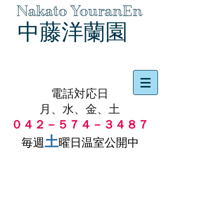
Nakato YouranEn
中藤洋蘭園
品物の代引き手数料無料
電話対応日
月、水、金、土
０４２－５７４－３４８７
土
毎週
曜日温室公開中