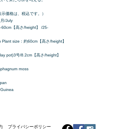
000（表示価格は、税込です。）
月/July
60cm【高さ/height】 /25-
ant size：約60cm【高さ/height】
y pot)3号/8.2cm【高さ/height】
agnum moss
apan
Guinea
約
プライバシーポリシー