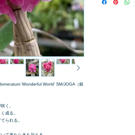
※質問へのお返事は
omeratum`Wonderful World' SM/JOGA（銀
が咲く。
きく成る。
育てられる。
乾いて来たら水を与える。