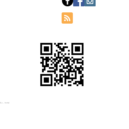
Hom
Orchid