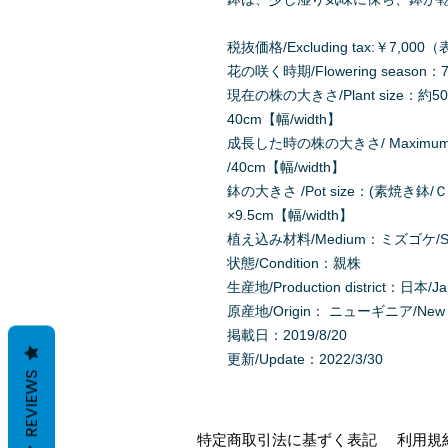
税抜価格/Excluding tax:￥7,
花の咲く時期/Flowering season：7
現在の株の大きさ/Plant size：約50-
40cm【幅/width】
成長した時の株の大きさ/ Maximum Pl
/40cm【幅/width】
鉢の大きさ /Pot size：(素焼き鉢/Ｃla
×9.5cm【幅/width】
植え込み材料/Medium：ミズゴケ/Sph
状態/Condition：親株
生産地/Production district：日本/J
原産地/Origin： ニューギニア/New 
掲載日：2019/8/20
更新/Update：2022/3/30
REVIEWS
特定商取引法に基ずく表記
利用規