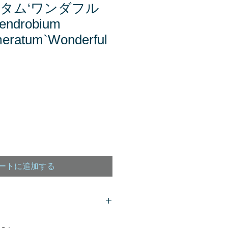
ータム‘ワンダフル
ndrobium
eratum`Wonderful
ートに追加する
客様は、
こちら
からご質問下さい。