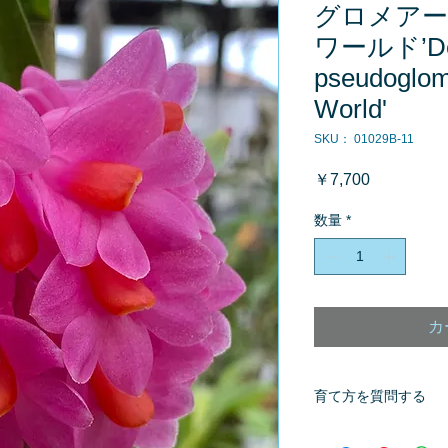
グロメア
ワールド’De
pseudoglom
World'
SKU： 01029B-11
価
￥7,700
格
数量
*
カ
育て方を質問する
商品へ質問があるお