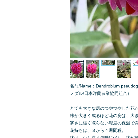
名前/Name：Dendrobium pseudogl
メダル/日本洋蘭農業協同組合）
とても大きな房のつやつやした花
株が大きく成るほど花の房は、大
寒さに強く凍らない程度の保温で
花持ちは、３から４週間程。
鉢は、少し湿り気味に保ち、鉢が