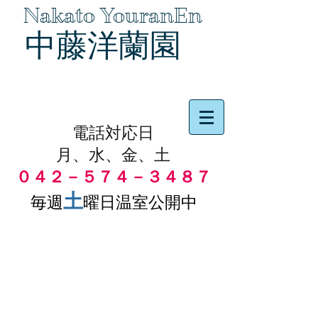
Nakato YouranEn
中藤洋蘭園
品物の代引き手数料無料
電話対応日
月、水、金、土
０４２－５７４－３４８７
土
毎週
曜日温室公開中