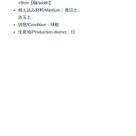
×9cm【幅/width】
植え込み材料/Medium：鹿沼土、
赤玉土
状態/Condition：球根
生産地/Production district：日
本/Japan
掲載日：2018/2/3
原産地/Origin：オーストラリ
ア/Australia
育て方を質問する
商品へ質問があるお客様は、
こちら
か
らご質問下さい。
※質問へのお返事は、商品欄に掲載さ
れます。
特定商取引法に基ずく表記
利用規約
プライバシーポリシー