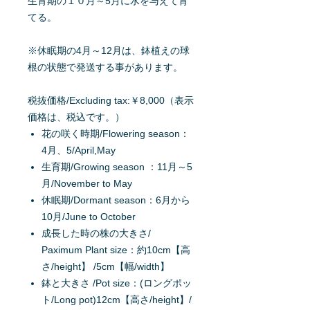
生育期の１０月～5月に水を与えて育
てる。
※休眠期の4月～12月は、鉢植えの球
根の状態で発送する事があります。
税抜価格/Excluding tax:￥8,000（表示
価格は、税込です。）
花の咲く時期/Flowering season：
4月、5/April,May
生育期/Growing season ：11月～5
月/November to May
休眠期/Dormant season：6月から
10月/June to October
成長した時の株の大きさ/
Paximum Plant size：約10cm【高
さ/height】 /5cm【幅/width】
鉢と大きさ /Pot size：(ロングポッ
ト/Long pot)12cm【高さ/height】/