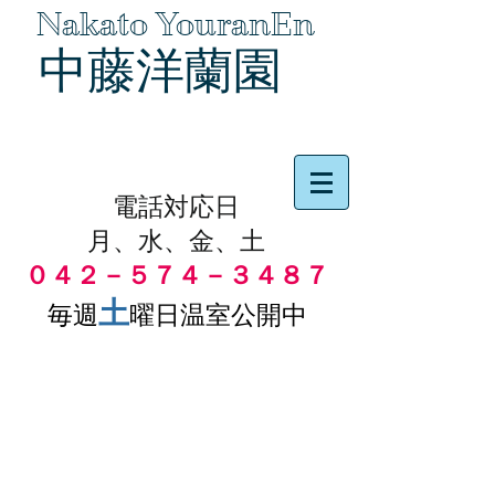
Nakato YouranEn
中藤洋蘭園
品物の代引き手数料無料
電話対応日
月、水、金、土
０４２－５７４－３４８７
土
毎週
曜日温室公開中