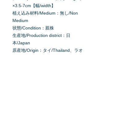
×3.5-7cm【幅/width】
植え込み材料/Medium：無し/Non
Medium
状態/Condition：親株
生産地/Production district：日
本/Japan
原産地/Origin：タイ/Thailand、ラオ
ス/Laos、インド/India、ミャンマ
ー/Myanmar、ベトナム/Vietnam、カ
ンボジア/Cambodia
掲載日：2025/04/14
育て方を質問する
商品へ質問があるお客様は、
こちら
か
らご質問下さい。
※質問へのお返事は、商品欄に掲載さ
れます。