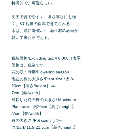
特徴的で、可愛らしい。
丈夫で育でやすく、暑さ寒さにも強
く、5℃程度の保温で育てられる。
水は、週に3回以上、着生材の表面が
乾いて来たら与える。
税抜価格/Excluding tax:￥8,000（表示
価格は、税込です。）
花の咲く時期/Flowering season：
現在の株の大きさ/Plant size：約8-
20cm【高さ/height】 /4-
7cm【幅/width】
成長した時の株の大きさ/ Maximum
Plant size：約20cm【高さ/height】
/7cm【幅/width】
鉢の大きさ /Pot size：(バー
ク/Bark)11.5-21.5cm【高さ/height】