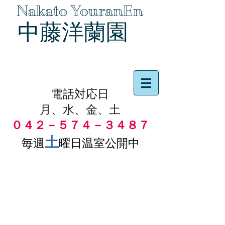
Nakato YouranEn
中藤洋蘭園
品物の代引き手数料無料
電話対応日
月、水、金、土
０４２－５７４－３４８７
土
毎週
曜日温室公開中