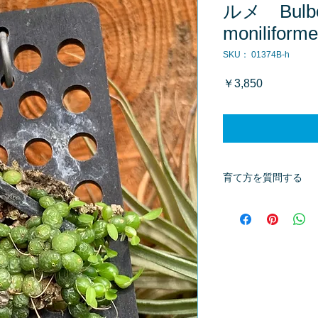
ルメ Bulbo
moniliforme
SKU： 01374B-h
価
￥3,850
格
育て方を質問する
商品へ質問があるお
※質問へのお返事は