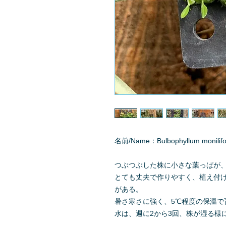
名前/Name：Bulbophyllum monilif
つぶつぶした株に小さな葉っぱが
とても丈夫で作りやすく、植え付
がある。
暑さ寒さに強く、5℃程度の保温で
水は、週に2から3回、株が湿る様