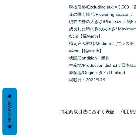
税抜価格/Excluding tax:￥3,
花の咲く時期/Flowering season：
現在の株の大きさ/Plant size：約5cm
成長した時の株の大きさ/ Maximum Pl
/5cm【幅/width】
植え込み材料/Medium：(プラスチックの板
×4cm【幅/width】
状態/Condition：親株
生産地/Production district：日本/J
原産地/Origin：タイ/Thailand
掲載日：2022/9/19
REVIEWS
特定商取引法に基ずく表記
利用規