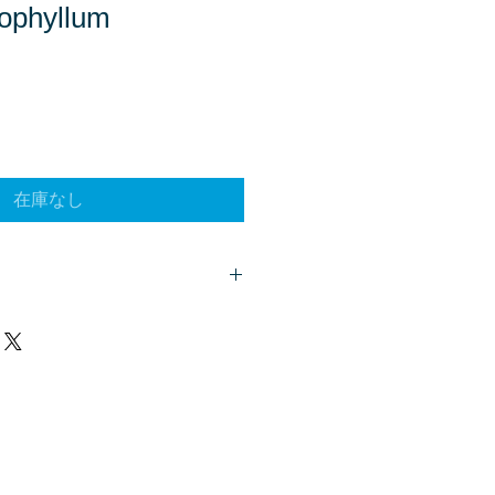
phyllum
在庫なし
客様は、
こちら
からご質問下さい。
、商品欄に掲載されます。