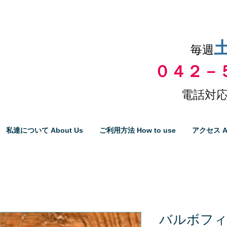
品物の代引き手数料無料
毎週
０４２－
電話対応
私達について About Us
ご利用方法 How to use
アクセス A
バルボフ