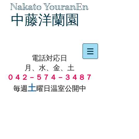
Nakato YouranEn
中藤洋蘭園
品物の代引き手数料無料
電話対応日
月、水、金、土
０４２－５７４－３４８７
土
毎週
曜日温室公開中