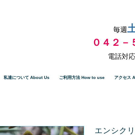
品物の代引き手数料無料
毎週
０４２－
電話対応
私達について About Us
ご利用方法 How to use
アクセス A
エンシク