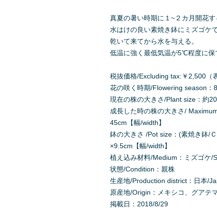
真夏の暑い時期に１~２カ月開花す
水はけの良い素焼き鉢にミズゴケ
乾いて来てから水を与える。
低温に強く最低気温が5℃程度に保
税抜価格/Excluding tax:￥2,
花の咲く時期/Flowering season：8
現在の株の大きさ/Plant size：約20c
成長した時の株の大きさ/ Maximum Pla
45cm【幅/width】
鉢の大きさ /Pot size：(素焼き鉢/Ｃla
×9.5cm【幅/width】
植え込み材料/Medium：ミズゴケ/Sph
状態/Condition：親株
生産地/Production district：日本/J
原産地/Origin：メキシコ、グアテマラ /M
掲載日：2018/8/29