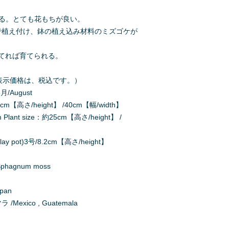
る。とても花もちが良い。
で植え付け、鉢の植え込み材料のミズゴケが
てれば育てられる。
500（表示価格は、税込です。）
月/August
m【高さ/height】 /40cm【幅/width】
nt size：約25cm【高さ/height】 /
y pot)3号/8.2cm【高さ/height】
agnum moss
apan
exico , Guatemala