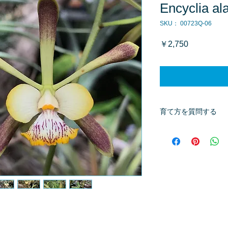
Encyclia al
SKU： 00723Q-06
価
￥2,750
格
育て方を質問する
商品へ質問があるお
※質問へのお返事は