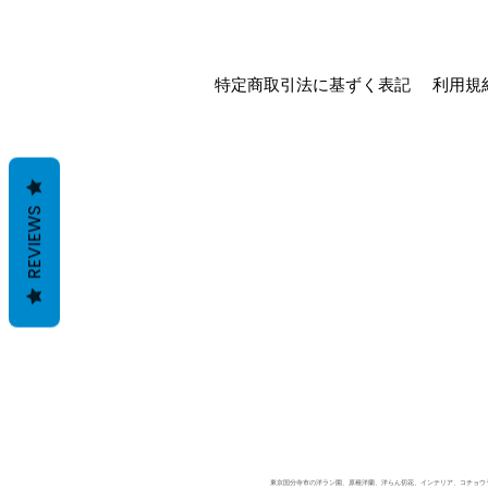
特定商取引法に基ずく表記
利用規
REVIEWS
東京国分寺市の洋ラン園、原種洋蘭、洋らん切花、インテリア、コチョウラン、