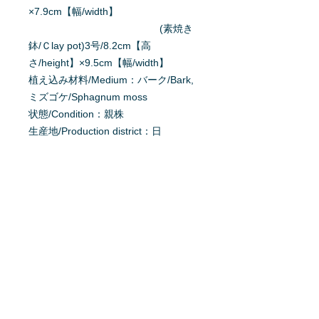
×7.9cm【幅/width】
(素焼き
鉢/Ｃlay pot)3号/8.2cm【高
さ/height】×9.5cm【幅/width】
植え込み材料/Medium：バーク/Bark,
ミズゴケ/Sphagnum moss
状態/Condition：親株
生産地/Production district：日
本/Japan
原産地/Origin：ニューギネア（東南ア
ジア ）/ New Guinea
掲載日：2017/10/8
更新/Update：2020/12/16
育て方を質問する
商品へ質問があるお客様は、
こちら
か
らご質問下さい。
※質問へのお返事は、商品欄に掲載さ