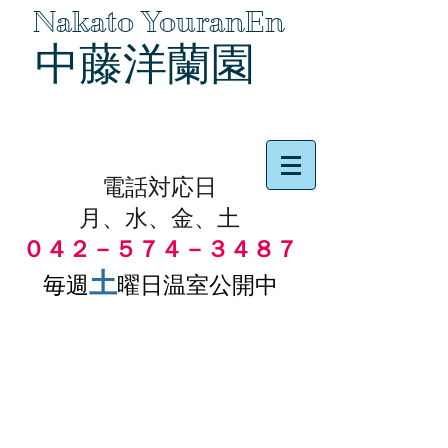
Nakato YouranEn
中藤洋蘭園
品物の代引き手数料無料
電話対応日
月、水、金、土
０４２－５７４－３４８７
土
毎週
曜日温室公開中