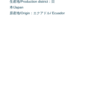
生産地/Production district：日
本/Japan
原産地/Origin：エクアドル/ Ecuador
、ペルー/ Peru
掲載日：2020/7/8
育て方を質問する
商品へ質問があるお客様は、
こちら
か
らご質問下さい。
※質問へのお返事は、商品欄に掲載さ
れます。
特定商取引法に基ずく表記
利用規約
プライバシーポリシー
Home