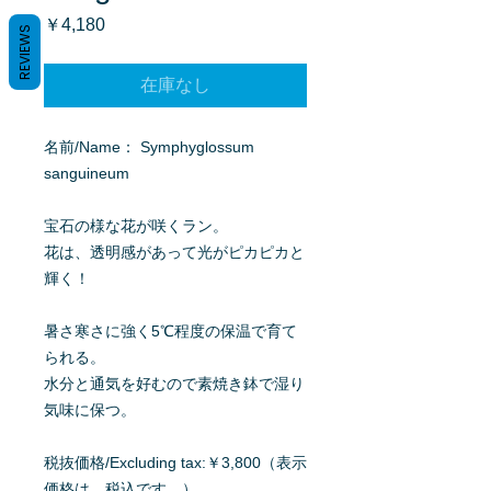
価
￥4,180
REVIEWS
格
在庫なし
名前/Name： Symphyglossum
sanguineum
宝石の様な花が咲くラン。
花は、透明感があって光がピカピカと
輝く！
暑さ寒さに強く5℃程度の保温で育て
られる。
水分と通気を好むので素焼き鉢で湿り
気味に保つ。
税抜価格/Excluding tax:￥3,800（表示
価格は、税込です。）