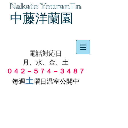
Nakato YouranEn
中藤洋蘭園
品物の代引き手数料無料
電話対応日
月、水、金、土
０４２－５７４－３４８７
土
毎週
曜日温室公開中