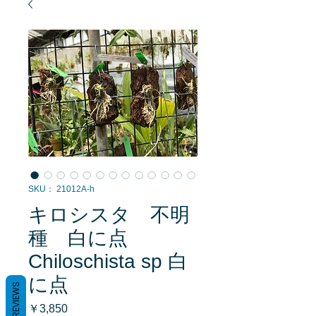
SKU： 21012A-h
キロシスタ 不明
種 白に点
Chiloschista sp 白
に点
REVIEWS
価
￥3,850