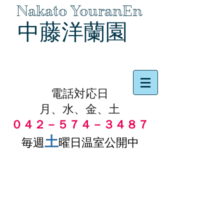
Nakato YouranEn
中藤洋蘭園
品物の代引き手数料無料
電話対応日
月、水、金、土
０４２－５７４－３４８７
土
毎週
曜日温室公開中