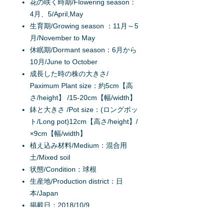
花の咲く時期/Flowering season：
4月、5/April,May
生育期/Growing season ：11月～5
月/November to May
休眠期/Dormant season：6月から
10月/June to October
成長した時の株の大きさ/
Paximum Plant size：約5cm【高
さ/height】 /15-20cm【幅/width】
鉢と大きさ /Pot size：(ロングポッ
ト/Long pot)12cm【高さ/height】/
×9cm【幅/width】
植え込み材料/Medium：混合用
土/Mixed soil
状態/Condition：球根
生産地/Production district：日
本/Japan
掲載日：2018/10/9
原産地/Origin：ヨーロッパ/Europe