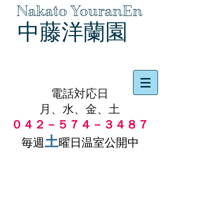
Nakato YouranEn
中藤洋蘭園
品物の代引き手数料無料
電話対応日
月、水、金、土
０４２－５７４－３４８７
土
毎週
曜日温室公開中