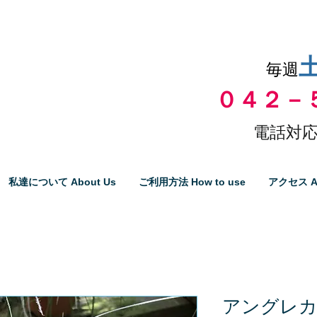
品物の代引き手数料無料
毎週
０４２－
電話対応
私達について About Us
ご利用方法 How to use
アクセス A
アングレ