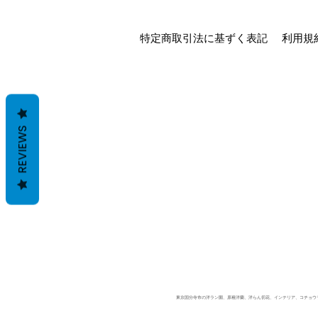
特定商取引法に基ずく表記
利用規
REVIEWS
東京国分寺市の洋ラン園、原種洋蘭、洋らん切花、インテリア、コチョウラン、