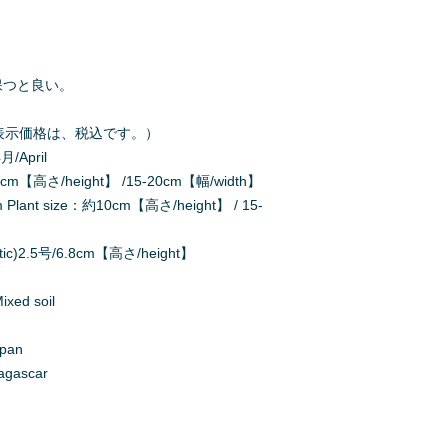
保つと良い。
500（表示価格は、税込です。）
/April
m【高さ/height】 /15-20cm【幅/width】
nt size：約10cm【高さ/height】 / 15-
ic)2.5号/6.8cm【高さ/height】
d soil
apan
gascar