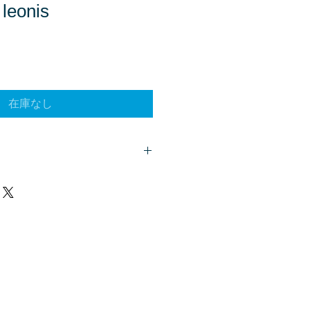
leonis
在庫なし
客様は、
こちら
からご質問下さい。
、商品欄に掲載されます。