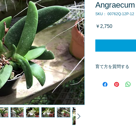
Angraecum 
SKU： 00762Q-12P-12
価
￥2,750
格
育て方を質問する
商品へ質問があるお
※質問へのお返事は