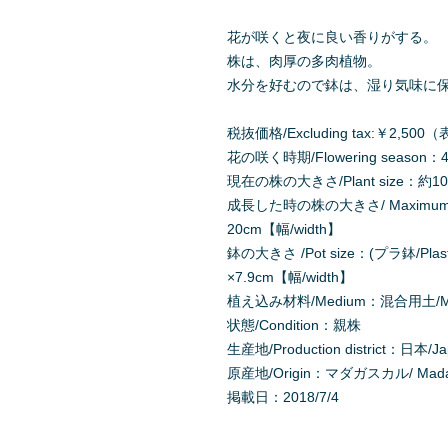
花が咲くと夜に良い香りがする。
株は、肉厚の多肉植物。
水分を好むので鉢は、湿り気味に
税抜価格/Excluding tax:￥2,
花の咲く時期/Flowering season：4月
現在の株の大きさ/Plant size：約10c
成長した時の株の大きさ/ Maximum Pla
20cm【幅/width】
鉢の大きさ /Pot size：(プラ鉢/Plast
×7.9cm【幅/width】
植え込み材料/Medium：混合用土/Mixe
状態/Condition：親株
生産地/Production district：日本/J
原産地/Origin：マダガスカル/ Mada
掲載日：2018/7/4