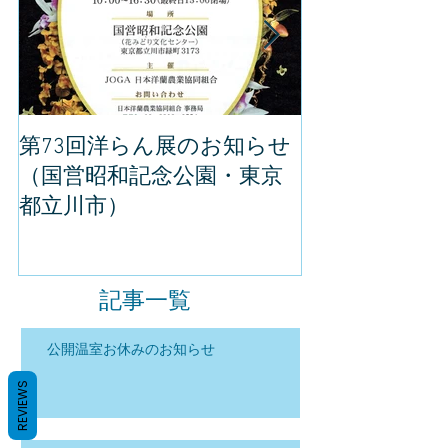
第73回洋らん展のお知らせ
世界らん展の
（国営昭和記念公園・東京
してきました
都立川市）
記事一覧
公開温室お休みのお知らせ
REVIEWS