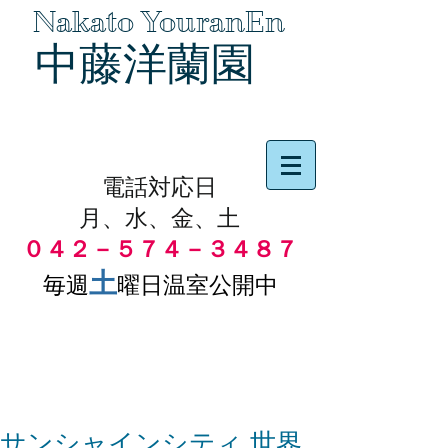
Nakato YouranEn
中藤洋蘭園
品物の代引き手数料無料
電話対応日
月、水、金、土
０４２－５７４－３４８７
土
毎週
曜日温室公開中
サンシャインシティ 世界