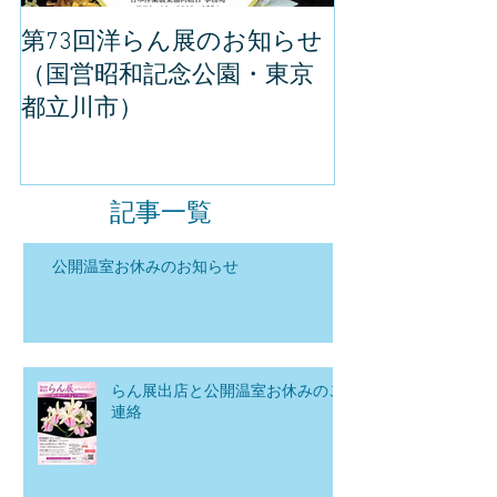
第73回洋らん展のお知らせ
世界らん展の
（国営昭和記念公園・東京
してきました
都立川市）
記事一覧
公開温室お休みのお知らせ
らん展出店と公開温室お休みのご
連絡