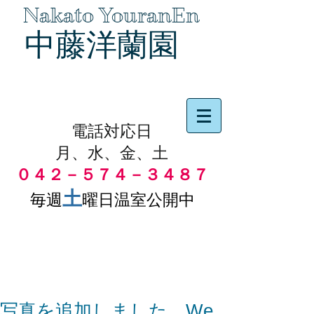
Nakato YouranEn
中藤洋蘭園
品物の代引き手数料無料
電話対応日
月、水、金、土
０４２－５７４－３４８７
土
毎週
曜日温室公開中
写真を追加しました。We