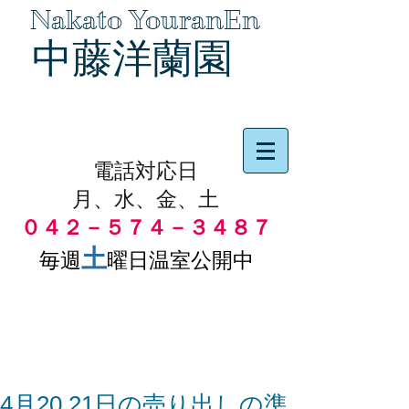
Nakato YouranEn
中藤洋蘭園
品物の代引き手数料無料
電話対応日
月、水、金、土
０４２－５７４－３４８７
土
毎週
曜日温室公開中
4月20,21日の売り出しの準