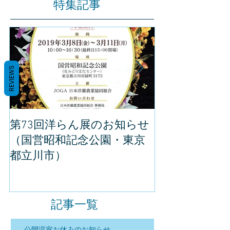
特集記事
REVIEWS
第73回洋らん展のお知らせ
世界らん展の
（国営昭和記念公園・東京
してきました
都立川市）
記事一覧
公開温室お休みのお知らせ