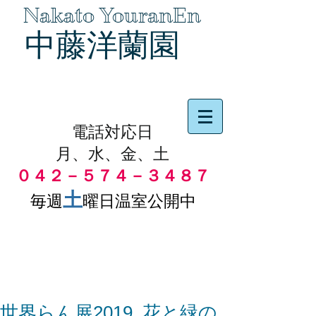
Nakato YouranEn
中藤洋蘭園
品物の代引き手数料無料
電話対応日
月、水、金、土
０４２－５７４－３４８７
土
毎週
曜日温室公開中
世界らん展2019 花と緑の