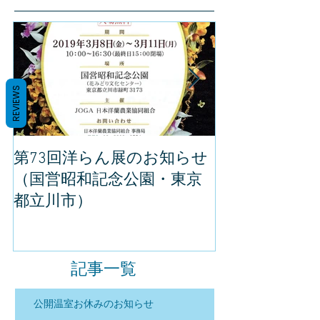
REVIEWS
第73回洋らん展のお知らせ
世界らん展の
（国営昭和記念公園・東京
してきました
都立川市）
記事一覧
公開温室お休みのお知らせ