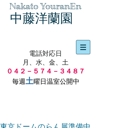
Nakato YouranEn
中藤洋蘭園
品物の代引き手数料無料
電話対応日
月、水、金、土
０４２－５７４－３４８７
土
毎週
曜日温室公開中
東京ドームのらん展準備中