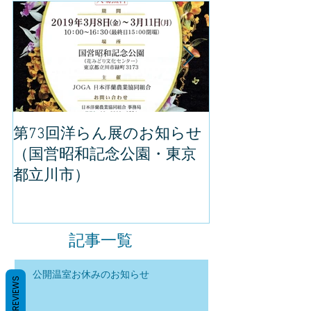
第73回洋らん展のお知らせ
世界らん展の
（国営昭和記念公園・東京
してきました
都立川市）
記事一覧
公開温室お休みのお知らせ
REVIEWS