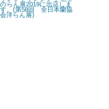
のらん展2019に出店しま
す。(第58回 全日本蘭協
会洋らん展)