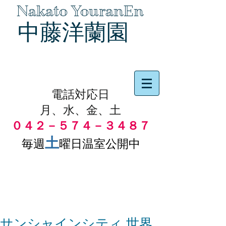
Nakato YouranEn
中藤洋蘭園
品物の代引き手数料無料
電話対応日
月、水、金、土
０４２－５７４－３４８７
土
毎週
曜日温室公開中
サンシャインシティ 世界