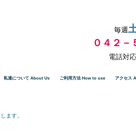
品物の代引き手数料無料
毎週
０４２－
電話対応
私達について About Us
ご利用方法 How to use
アクセス A
加します。