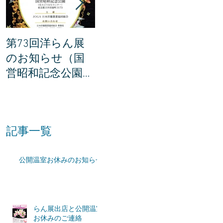
第73回洋らん展
世界らん展の説明
世界ら
のお知らせ（国
会に参加してき
賞201
営昭和記念公園・
ました。
所が決
東京都立川市）
た！
記事一覧
公開温室お休みのお知らせ
らん展出店と公開温室
お休みのご連絡