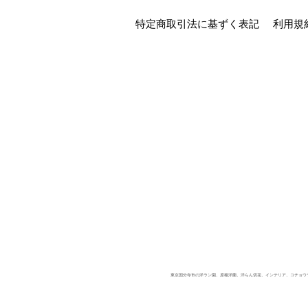
特定商取引法に基ずく表記
利用規
東京国分寺市の洋ラン園、原種洋蘭、洋らん切花、インテリア、コチョウラン、