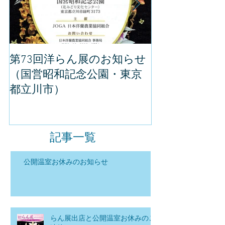
第73回洋らん展のお知らせ
世界らん展の
（国営昭和記念公園・東京
してきました
都立川市）
記事一覧
公開温室お休みのお知らせ
らん展出店と公開温室お休みのご