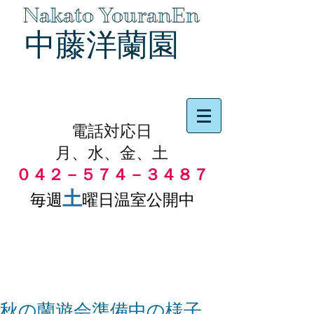
Nakato YouranEn
中藤洋蘭園
品物の代引き手数料無料
電話対応日
月、水、金、土
０４２－５７４－３４８７
土
毎週
曜日温室公開中
秋の蘭遊会準備中の様子