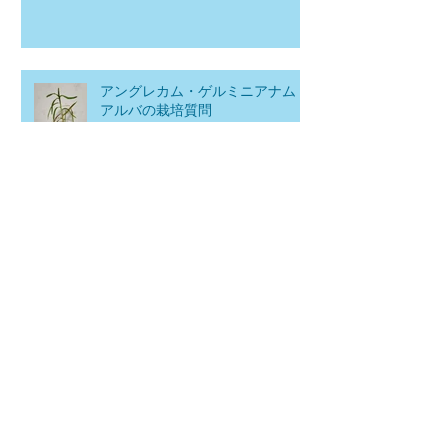
アングレカム・ゲルミニアナム
アルバの栽培質問
太っ腹セールのお知らせ
アーカイブ
タグ
2026年7月
（1）
1件の記事
2026年6月
（1）
1件の記事