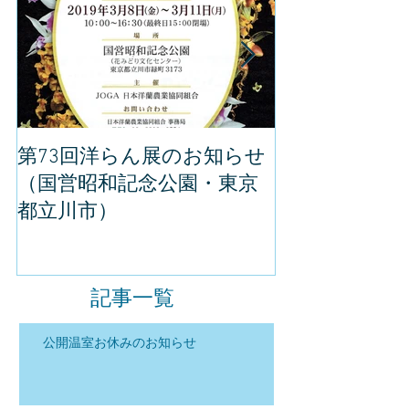
第73回洋らん展のお知らせ
世界らん展の
（国営昭和記念公園・東京
してきました
都立川市）
記事一覧
公開温室お休みのお知らせ