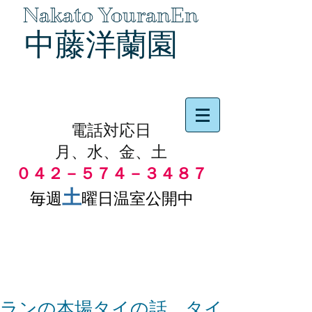
Nakato YouranEn
中藤洋蘭園
品物の代引き手数料無料
電話対応日
月、水、金、土
０４２－５７４－３４８７
土
毎週
曜日温室公開中
ランの本場タイの話 タイ