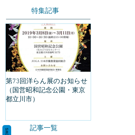
特集記事
第73回洋らん展のお知らせ
世界らん展の
（国営昭和記念公園・東京
してきました
都立川市）
記事一覧