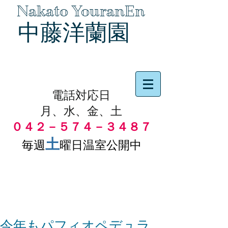
Nakato YouranEn
中藤洋蘭園
品物の代引き手数料無料
電話対応日
月、水、金、土
０４２－５７４－３４８７
土
毎週
曜日温室公開中
今年もパフィオペデュラ