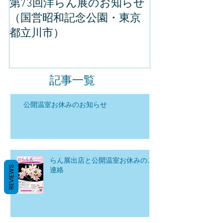
第73回洋らん展のお知らせ
世界らん展の
（国営昭和記念公園・東京
してきました
都立川市）
記事一覧
公開温室お休みのお知らせ
らん展出店と公開温室お休みのご
REVIEWS
連絡