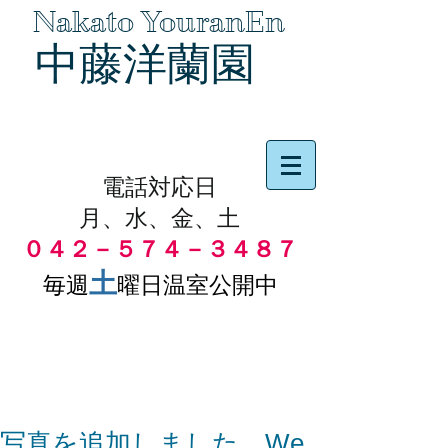
Nakato YouranEn
中藤洋蘭園
品物の代引き手数料無料
電話対応日
月、水、金、土
０４２－５７４－３４８７
土
毎週
曜日温室公開中
写真を追加しました。We