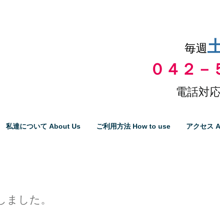
品物の代引き手数料無料
毎週
０４２－
電話対応
私達について About Us
ご利用方法 How to use
アクセス A
しました。