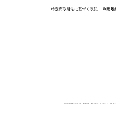
特定商取引法に基ずく表記
利用規
東京国分寺市の洋ラン園、原種洋蘭、洋らん切花、インテリア、コチョウラン、