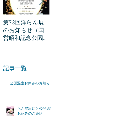
第73回洋らん展
世界らん展の説明
世界ら
のお知らせ（国
会に参加してき
賞201
営昭和記念公園・
ました。
所が決
東京都立川市）
た！
記事一覧
公開温室お休みのお知らせ
らん展出店と公開温室
お休みのご連絡